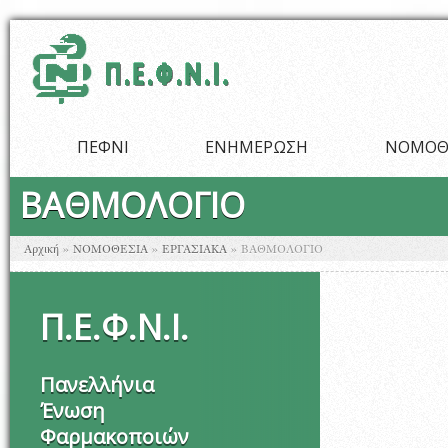
Παράκαμψη προς το κυρίως περιεχόμενο
ΠΕΦΝΙ
ΕΝΗΜΕΡΩΣΗ
ΝΟΜΟΘ
ΒΑΘΜΟΛΟΓΙΟ
Είστε εδώ
Αρχική
»
ΝΟΜΟΘΕΣΙΑ
»
ΕΡΓΑΣΙΑΚΑ
»
ΒΑΘΜΟΛΟΓΙΟ
Π
.
Ε
.
Φ
.
Ν
.
Ι
.
Πανελλήνια
Ένωση
Φαρμακοποιών