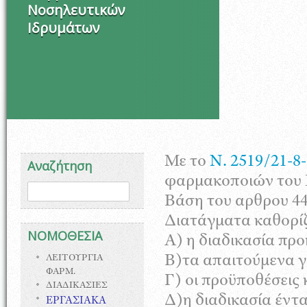
Νοσηλευτικών
Ιδρυμάτων
Με το
Ν. 2519/21-8
Αναζήτηση
φαρμακοποιών του 
Φόρμα αναζήτησης
Αναζήτηση
Βάση του αρθρου 4
Διατάγματα καθορίζ
ΝΟΜΟΘΕΣΙΑ
Α) η διαδικασία πρ
Β)τα απαιτούμενα 
ΛΕΙΤΟΥΡΓΙΑ
ΦΑΡΜ.
Γ) οι προϋποθέσεις 
ΔΙΑΔΙΚΑΣΙΕΣ
Δ)η διαδικασία έντ
ΕΡΓΑΣΙΑΚΑ