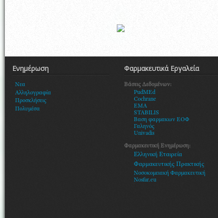
Ενημέρωση
Φαρμακευτικά Εργαλεία
Βάσεις Δεδομένων:
Νεα
PudMEd
Αλληλογραφία
Cochrane
Προσκλήσεις
EMA
Πολυμέσα
STABILIS
Βαση φαρμακων ΕΟΦ
Γαληνός
Univadis
Φαρμακευτική Ενημέρωση:
Ελληνική Εταιρεία
Φαρμακευτικής Πρακτικής
Νοσοκομειακή Φαρμακευτική
Nosfar.eu