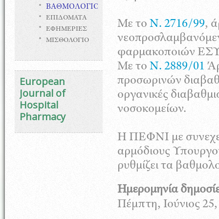
ΒΑΘΜΟΛΟΓΙΟ
ΕΠΙΔΟΜΑΤΑ
Με το
Ν. 2716/99
, 
ΕΦΗΜΕΡΙΕΣ
νεοπροσλαµβανόµεν
ΜΙΣΘΟΛΟΓΙΟ
φαρμακοποιών ΕΣΥ
Με το
Ν. 2889/01
Άρ
European
προσωρινών διαβα
Journal of
οργανικές διαβαθµι
Hospital
νοσοκομείων.
Pharmacy
Η ΠΕΦΝΙ με συνεχεί
αρμόδιους Υπουργού
ρυθμίζει τα βαθμολ
Ημερομηνία δημοσί
Πέμπτη, Ιούνιος 25,