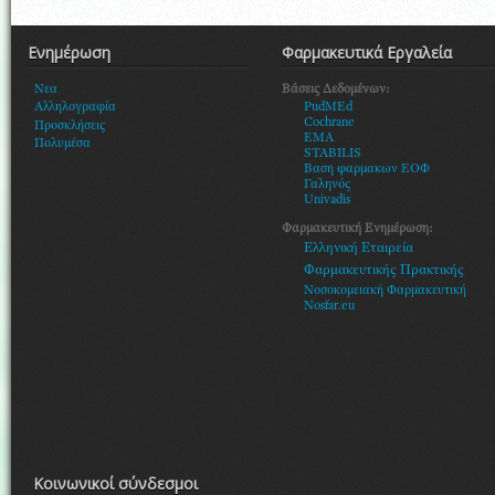
Ενημέρωση
Φαρμακευτικά Εργαλεία
Βάσεις Δεδομένων:
Νεα
PudMEd
Αλληλογραφία
Cochrane
Προσκλήσεις
EMA
Πολυμέσα
STABILIS
Βαση φαρμακων ΕΟΦ
Γαληνός
Univadis
Φαρμακευτική Ενημέρωση:
Ελληνική Εταιρεία
Φαρμακευτικής Πρακτικής
Νοσοκομειακή Φαρμακευτική
Nosfar.eu
Κοινωνικοί σύνδεσμοι