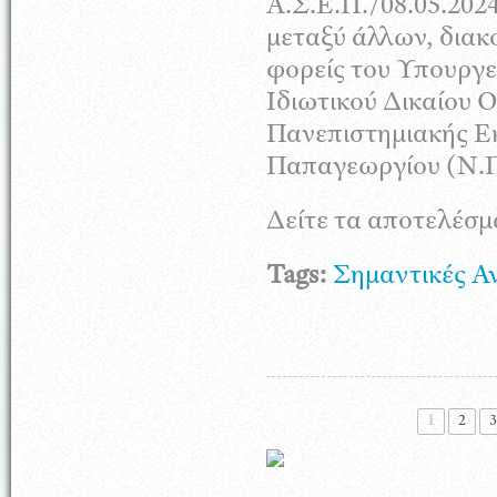
Α.Σ.Ε.Π./08.05.202
μεταξύ άλλων, διακ
φορείς του Υπουργε
Ιδιωτικού Δικαίου Ο
Πανεπιστημιακής Εκ
Παπαγεωργίου (Ν.Π.
Δείτε τα αποτελέσ
Tags:
Σημαντικές Α
Σελίδες
1
2
3