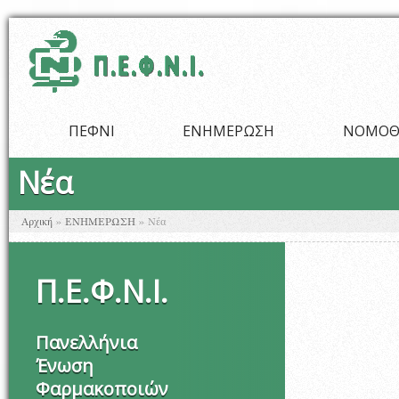
Παράκαμψη προς το κυρίως περιεχόμενο
ΠΕΦΝΙ
ΕΝΗΜΕΡΩΣΗ
ΝΟΜΟΘ
Νέα
Είστε εδώ
Αρχική
»
ΕΝΗΜΕΡΩΣΗ
»
Νέα
Π
.
Ε
.
Φ
.
Ν
.
Ι
.
Πανελλήνια
Ένωση
Φαρμακοποιών