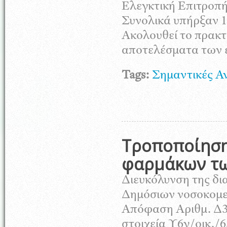
Ελεγκτική Επιτροπ
Συνολικά υπήρξαν 1
Ακολουθεί το πρακτ
αποτελέσματα των 
Tags:
Σημαντικές Α
Τροποποίηση
φαρμάκων τω
Διευκόλυνση της δ
Δημόσιων νοσοκομεί
Απόφαση Αριθμ. Δ3(
στοιχεία Υ6γ/οικ./