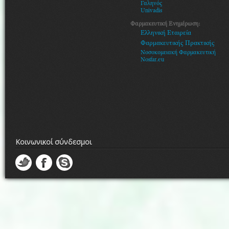
Γαληνός
Univadis
Φαρμακευτική Ενημέρωση:
Ελληνική Εταιρεία
Φαρμακευτικής Πρακτικής
Νοσοκομειακή Φαρμακευτική
Nosfar.eu
Κοινωνικοί σύνδεσμοι