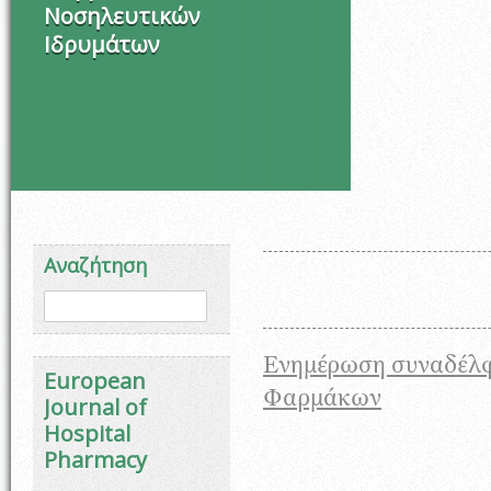
Νοσηλευτικών
Ιδρυμάτων
Αναζήτηση
Φόρμα αναζήτησης
Αναζήτηση
Ενημέρωση συναδέλφ
European
Φαρμάκων
Journal of
Hospital
Pharmacy