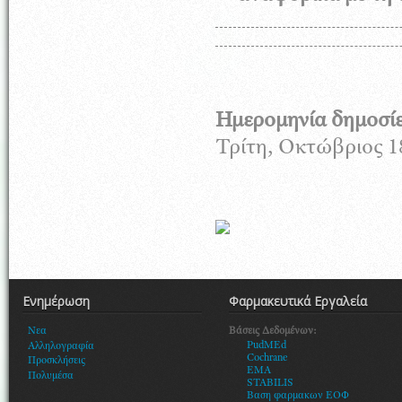
Ημερομηνία δημοσί
Τρίτη, Οκτώβριος 1
Ενημέρωση
Φαρμακευτικά Εργαλεία
Βάσεις Δεδομένων:
Νεα
PudMEd
Αλληλογραφία
Cochrane
Προσκλήσεις
EMA
Πολυμέσα
STABILIS
Βαση φαρμακων ΕΟΦ