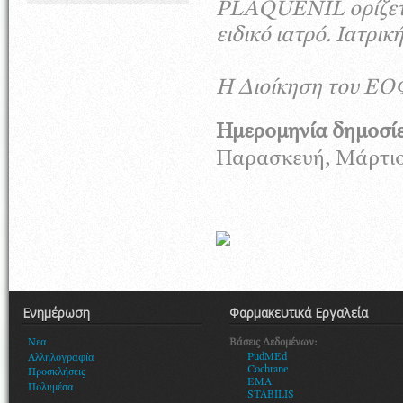
PLAQUENIL ορίζετα
ειδικό ιατρό. Ιατρι
Η Διοίκηση του ΕΟ
Ημερομηνία δημοσί
Παρασκευή, Μάρτιος
Ενημέρωση
Φαρμακευτικά Εργαλεία
Βάσεις Δεδομένων:
Νεα
PudMEd
Αλληλογραφία
Cochrane
Προσκλήσεις
EMA
Πολυμέσα
STABILIS