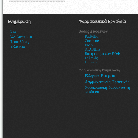
Ενημέρωση
Φαρμακευτικά Εργαλεία
Βάσεις Δεδομένων:
Νεα
PudMEd
Αλληλογραφία
Cochrane
Προσκλήσεις
EMA
Πολυμέσα
STABILIS
Βαση φαρμακων ΕΟΦ
Γαληνός
Univadis
Φαρμακευτική Ενημέρωση:
Ελληνική Εταιρεία
Φαρμακευτικής Πρακτικής
Νοσοκομειακή Φαρμακευτική
Nosfar.eu