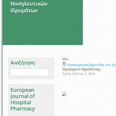
Νοσηλευτικών
Ιδρυμάτων
File:
Αναζήτηση
Νοσοκομειακή Φροντίδα στο Σπί
Φόρμα αναζήτησης
Ημερομηνία δημοσίευσης:
Αναζήτηση
Τρίτη, Ιούνιος 2, 2026
European
Journal of
Hospital
Pharmacy