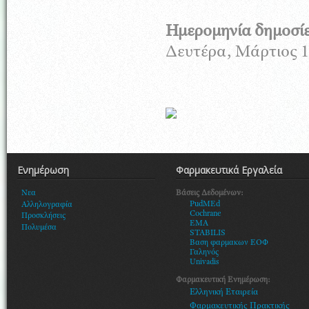
Ημερομηνία δημοσί
Δευτέρα, Μάρτιος 1
Ενημέρωση
Φαρμακευτικά Εργαλεία
Βάσεις Δεδομένων:
Νεα
PudMEd
Αλληλογραφία
Cochrane
Προσκλήσεις
EMA
Πολυμέσα
STABILIS
Βαση φαρμακων ΕΟΦ
Γαληνός
Univadis
Φαρμακευτική Ενημέρωση:
Ελληνική Εταιρεία
Φαρμακευτικής Πρακτικής