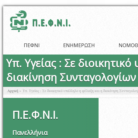
Παράκαμψη προς το κυρίως περιεχόμενο
ΠΕΦΝΙ
ΕΝΗΜΕΡΩΣΗ
ΝΟΜΟΘ
Υπ. Υγείας : Σε διοικητικ
διακίνηση Συνταγολογίω
Είστε εδώ
Αρχική
»
Υπ. Υγείας : Σε διοικητικό υπάλληλο η φύλαξη και η διακίνηση Συνταγο
Π
.
Ε
.
Φ
.
Ν
.
Ι
.
Πανελλήνια