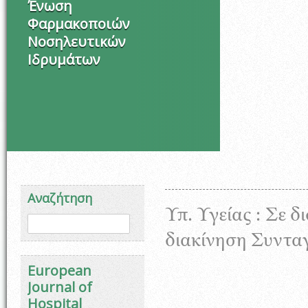
Ένωση
Φαρμακοποιών
Νοσηλευτικών
Ιδρυμάτων
Αναζήτηση
Υπ. Υγείας : Σε δ
Φόρμα αναζήτησης
Αναζήτηση
διακίνηση Συντ
European
Journal of
Hospital