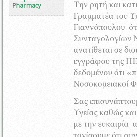
Την ρητή και κα
Pharmacy
Γραμματέα του Υπ
Γιαννόπουλου
ότ
Συνταγολογίων 
ανατίθεται σε δι
εγγράφου της ΠΕΦ
δεδομένου ότι «π
Νοσοκομειακοί Φ
Σας επισυνάπτου
Υγείας καθώς και
με την ευκαιρία
α
τονίσουμε ότι συ