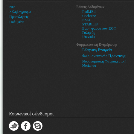
Βάσεις Δεδομένων:
Νεα
PudMEd
Αλληλογραφία
Cochrane
Προσκλήσεις
EMA
Πολυμέσα
STABILIS
Βαση φαρμακων ΕΟΦ
Γαληνός
Univadis
Φαρμακευτική Ενημέρωση:
Ελληνική Εταιρεία
Φαρμακευτικής Πρακτικής
Νοσοκομειακή Φαρμακευτική
Nosfar.eu
Κοινωνικοί σύνδεσμοι