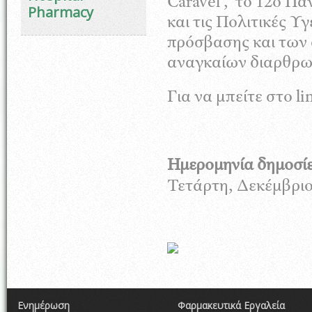
Caravel , το 12ο Πα
Pharmacy
και τις Πολιτικές Υ
πρόσβασης και των 
αναγκαίων διαρθρω
Για να μπείτε στο l
Ημερομηνία δημοσί
Τετάρτη, Δεκέμβριο
Ενημέρωση
Φαρμακευτικά Εργαλεία