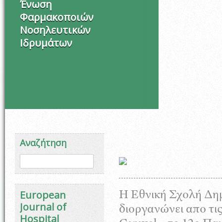
Ένωση
Φαρμακοποιών
Νοσηλευτικών
Ιδρυμάτων
Αναζήτηση
Φόρμα αναζήτησης
Αναζήτηση
European
Η Εθνική Σχολή Δημ
Journal of
διοργανώνει απο τις
Hospital