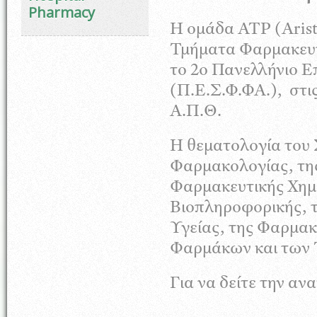
Pharmacy
Η ομάδα ΑΤΡ (Arist
Τμήματα Φαρμακευτ
το 2ο Πανελλήνιο Ε
(Π.Ε.Σ.Φ.ΦΑ.), στι
Α.Π.Θ.
Η θεματολογία του 
Φαρμακολογίας, τη
Φαρμακευτικής Χημε
Βιοπληροφορικής, τ
Υγείας, της Φαρμα
Φαρμάκων και των
Για να δείτε την α