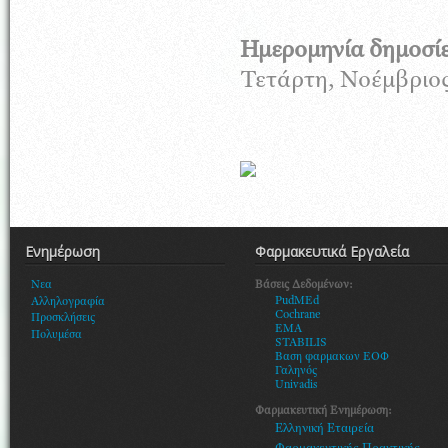
Ημερομηνία δημοσί
Τετάρτη, Νοέμβριος
Ενημέρωση
Φαρμακευτικά Εργαλεία
Βάσεις Δεδομένων:
Νεα
PudMEd
Αλληλογραφία
Cochrane
Προσκλήσεις
EMA
Πολυμέσα
STABILIS
Βαση φαρμακων ΕΟΦ
Γαληνός
Univadis
Φαρμακευτική Ενημέρωση:
Ελληνική Εταιρεία