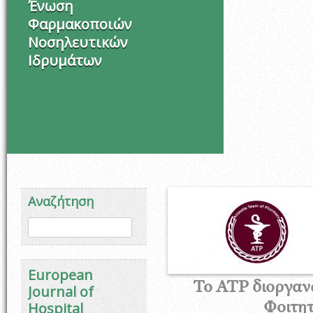
Ένωση
Φαρμακοποιών
Νοσηλευτικών
Ιδρυμάτων
Αναζήτηση
Φόρμα αναζήτησης
Αναζήτηση
European
Το ΑΤΡ διοργανώ
Journal of
Hospital
Φοιτητ