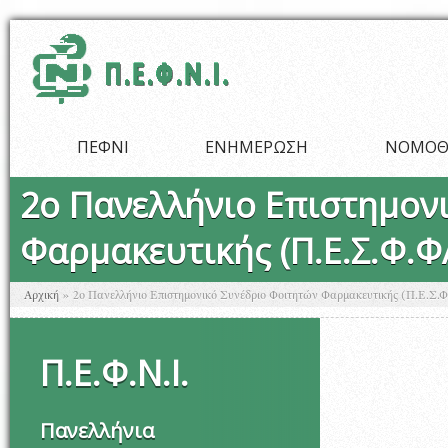
Παράκαμψη προς το κυρίως περιεχόμενο
ΠΕΦΝΙ
ΕΝΗΜΕΡΩΣΗ
ΝΟΜΟΘ
2ο Πανελλήνιο Επιστημον
Φαρμακευτικής (Π.Ε.Σ.Φ.Φ
Είστε εδώ
Αρχική
»
2ο Πανελλήνιο Επιστημονικό Συνέδριο Φοιτητών Φαρμακευτικής (Π.Ε.Σ.Φ
Π
.
Ε
.
Φ
.
Ν
.
Ι
.
Πανελλήνια