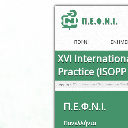
Παράκαμψη προς το κυρίως περιεχόμενο
ΠΕΦΝΙ
ΕΝΗΜΕ
XVI Internatio
Practice (ISOPP
Είστε εδώ
Αρχική
»
XVI International Symposium on Onco
Π
.
Ε
.
Φ
.
Ν
.
Ι
.
Πανελλήνια