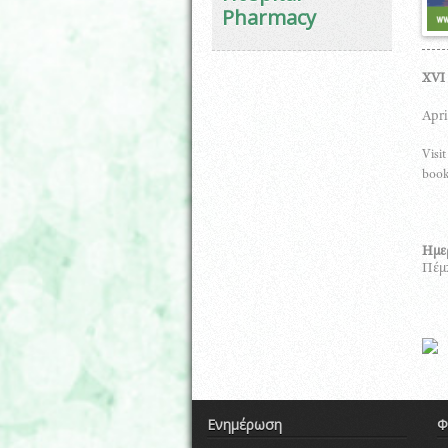
Pharmacy
XVI 
Apri
Visi
book
Ημε
Πέμπ
Ενημέρωση
Φ