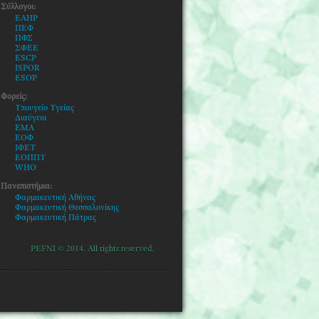
Σύλλογοι:
EAHP
ΠΕΦ
ΠΦΣ
ΣΦΕΕ
ESCP
ISPOR
ESOP
Φορείς:
Υ
πουγείο Υγείας
Διαύγεια
ΕΜΑ
ΕΟΦ
ΙΦΕΤ
ΕΟΠΠΥ
WHO
Πανεπιστήμια:
Φαρμακευτική Αθήνας
Φαρμακευτική Θεσσαλονίκης
Φ
αρμακευτική Πάτρας
PEFNI © 2014. All rights reserved.