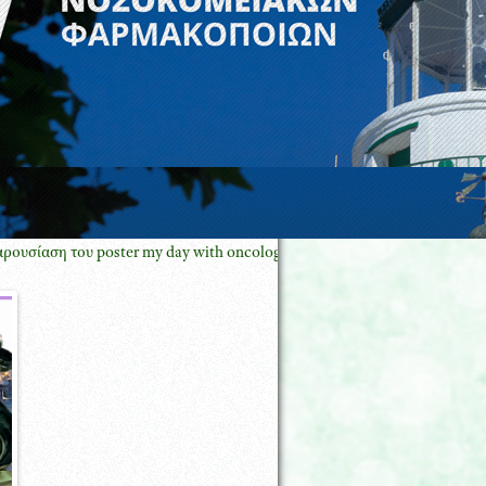
 του poster my day with oncology pharmacy GREECE με τον Πρόεδρο E