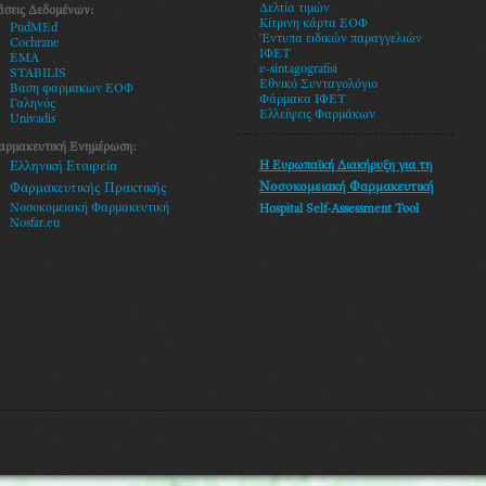
Δελτία τιμών
άσεις Δεδομένων:
Κίτρινη κάρτα ΕΟΦ
PudMEd
Έντυπα ειδικών παραγγελιών
Cochrane
ΙΦΕΤ
EMA
e-sintagografisi
STABILIS
Εθνικό Συνταγολόγιο
Βαση φαρμακων ΕΟΦ
Φάρμακα ΙΦΕΤ
Γαληνός
Ελλείψεις Φαρμάκων
Univadis
αρμακευτική Ενημέρωση:
Η Ευρωπαϊκή Διακήρυξη
για τη
Ελληνική Εταιρεία
Νοσοκομειακή Φαρμακευτική
Φαρμακευτικής Πρακτικής
Νοσοκομειακή Φαρμακευτική
Hospital Self-Assessment Tool
Nosfar.eu