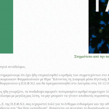
Στιγμιότυπο από την παρουσίασ
πητοί συνάδελφοι,
ενημερώνουμε ότι έχει ήδη υπερκαλυφθεί ο αριθμός των συμμετεχόντων στο 
οκομειακών Φαρμακοποιών με θέμα “Κάνοντας τη Διαφορά μέσω Ηγετικής 
διοργανώνει η Π.Ε.Φ.Ν.Ι. και θα πραγματοποιηθεί στο Λουτράκι στις 10-12 
 ήδη γνωρίζετε, τα workshops αφορούν πεπερασμένο αριθμό συμμετοχών λό
έλεσμα με μεγάλη μας λύπη, να μην μπορούν να γίνουν αποδεκτές περισσότε
.Σ. της Π.Ε.Φ.Ν.Ι. σας ευχαριστεί πολύ για το ένθερμο ενδιαφέρον και την α
δαντα στη “δια βίου εκπαίδευση”, δεσμεύεται να συνεχίσει τη διοργάνωση 