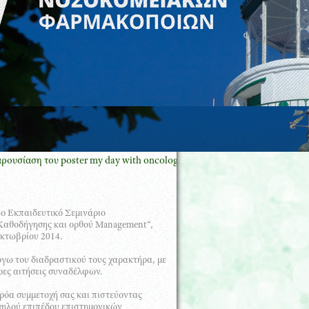
η του poster my day with oncology pharmacy GREECE με τον Πρόεδρο E
4o Εκπαιδευτικό Σεμινάριο
Καθοδήγησης και ορθού Management“,
Οκτωβρίου 2014.
γω του διαδραστικού τους χαρακτήρα, με
ρες αιτήσεις συναδέλφων.
θρόα συμμετοχή σας και πιστεύοντας
υψηλού επιπέδου επιστημονικών