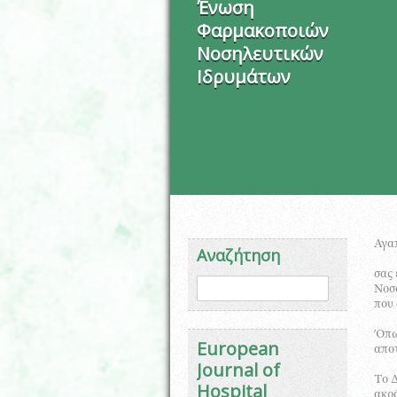
Ένωση
Φαρμακοποιών
Νοσηλευτικών
Ιδρυμάτων
Αγα
Αναζήτηση
σας 
Φόρμα αναζήτησης
Αναζήτηση
Νοσ
που 
Όπως
European
αποτ
Journal of
Το Δ
Hospital
ακρά