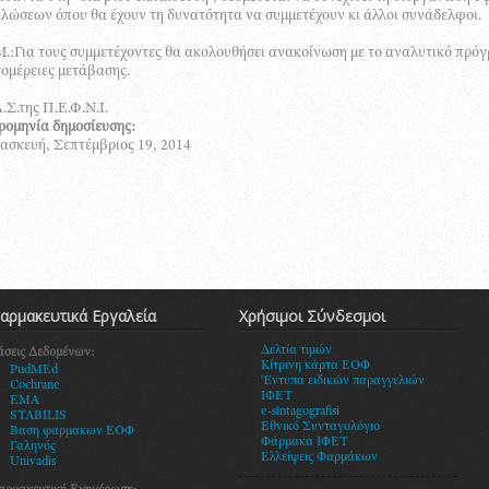
λώσεων όπου θα έχουν τη δυνατότητα να συμμετέχουν κι άλλοι συνάδελφοι.
:Για τους συμμετέχοντες θα ακολουθήσει ανακοίνωση με το αναλυτικό πρόγρ
ομέρειες μετάβασης.
.Σ.της Π.Ε.Φ.Ν.Ι.
ρομηνία δημοσίευσης:
σκευή, Σεπτέμβριος 19, 2014
αρμακευτικά Εργαλεία
Χρήσιμοι Σύνδεσμοι
Δελτία τιμών
άσεις Δεδομένων:
Κίτρινη κάρτα ΕΟΦ
PudMEd
Έντυπα ειδικών παραγγελιών
Cochrane
ΙΦΕΤ
EMA
e-sintagografisi
STABILIS
Εθνικό Συνταγολόγιο
Βαση φαρμακων ΕΟΦ
Φάρμακα ΙΦΕΤ
Γαληνός
Ελλείψεις Φαρμάκων
Univadis