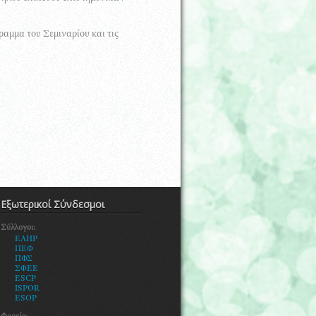
αμμα του Σεμιναρίου και τις
Εξωτερικοί Σύνδεσμοι
Σύλλογοι:
EAHP
ΠΕΦ
ΠΦΣ
ΣΦΕΕ
ESCP
ISPOR
ESOP