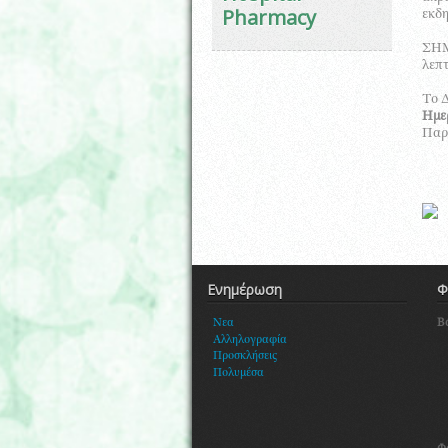
Pharmacy
εκδη
ΣΗΜ.
λεπτ
Το Δ
Ημε
Παρα
Ενημέρωση
Φ
Β
Νεα
Αλληλογραφία
Προσκλήσεις
Πολυμέσα