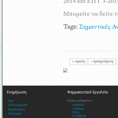
2014 και ΕΠΥ 3-201
Μπορείτε να δείτε 
Tags:
Σημαντικές Α
Σελίδες
« πρώτη
‹ προηγούμενη
Ενημέρωση
Φαρμακευτικά Εργαλεία
Βάσεις Δεδομένων:
Νεα
PudMEd
Αλληλογραφία
Cochrane
Προσκλήσεις
EMA
Πολυμέσα
STABILIS