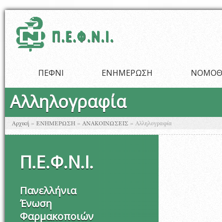
Παράκαμψη προς το κυρίως περιεχόμενο
ΠΕΦΝΙ
ΕΝΗΜΕΡΩΣΗ
ΝΟΜΟΘ
Αλληλογραφία
Είστε εδώ
Αρχική
»
ΕΝΗΜΕΡΩΣΗ
»
ΑΝΑΚΟΙΝΩΣΕΙΣ
»
Αλληλογραφία
Π
.
Ε
.
Φ
.
Ν
.
Ι
.
Πανελλήνια
Ένωση
Φαρμακοποιών