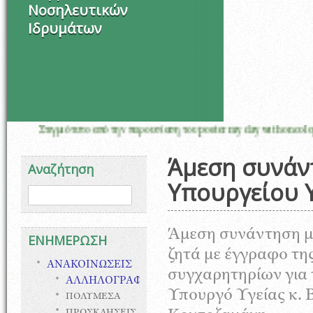
Νοσηλευτικών
Ιδρυμάτων
γμιότυπο από την παρουσίαση του poster my day with oncology pharm
Άμεση συνάντ
Αναζήτηση
Υπουργείου Υ
Φόρμα αναζήτησης
Αναζήτηση
Άμεση συνάντηση με
ΕΝΗΜΕΡΩΣΗ
ζητά με έγγραφο τ
ΑΝΑΚΟΙΝΩΣΕΙΣ
συγχαρητηρίων για
ΑΛΛΗΛΟΓΡΑΦΙΑ
Υπουργό Υγείας κ. Β
ΠΟΛΥΜΕΣΑ