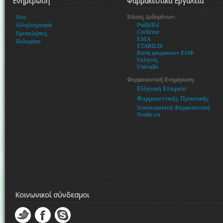
Ενημέρωση
Φαρμακευτικά Εργαλεία
Βάσεις Δεδομένων:
Νεα
PudMEd
Αλληλογραφία
Cochrane
Προσκλήσεις
EMA
Πολυμέσα
STABILIS
Βαση φαρμακων ΕΟΦ
Γαληνός
Univadis
Φαρμακευτική Ενημέρωση:
Ελληνική Εταιρεία
Φαρμακευτικής Πρακτικής
Νοσοκομειακή Φαρμακευτική
Nosfar.eu
Κοινωνικοί σύνδεσμοι