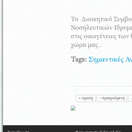
Το Διοικητικό Συμβ
Νοσηλευτικών Ιδρυμ
στις οικογένειες των
χώρα μας .
Tags:
Σημαντικές Α
Σελίδες
« πρώτη
‹ προηγούμενη