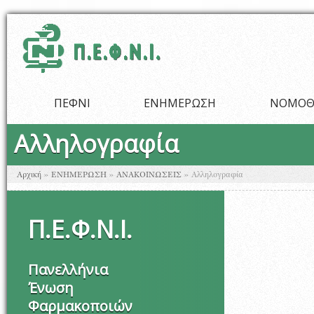
Παράκαμψη προς το κυρίως περιεχόμενο
ΠΕΦΝΙ
ΕΝΗΜΕΡΩΣΗ
ΝΟΜΟΘ
Αλληλογραφία
Είστε εδώ
Αρχική
»
ΕΝΗΜΕΡΩΣΗ
»
ΑΝΑΚΟΙΝΩΣΕΙΣ
»
Αλληλογραφία
Π
.
Ε
.
Φ
.
Ν
.
Ι
.
Πανελλήνια
Ένωση
Φαρμακοποιών