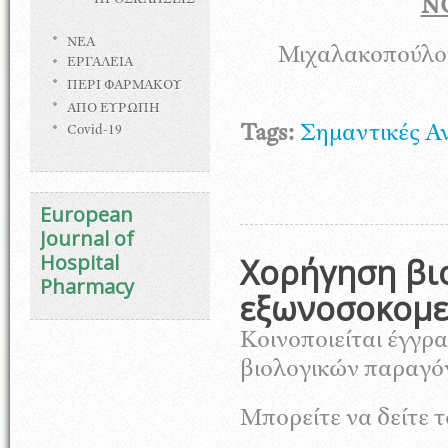
ΠΡΟΣΚΛΗΣΕΙΣ
Ν
ΝΕΑ
Μιχαλακοπούλ
ΕΡΓΑΛΕΙΑ
ΠΕΡΙ ΦΑΡΜΑΚΟΥ
ΑΠΟ ΕΥΡΩΠΗ
Tags:
Σημαντικές Α
Covid-19
European
Journal of
Hospital
Χορήγηση βι
Pharmacy
εξωνοσοκομε
Κοινοποιείται έγγρ
βιολογικών παραγό
Μπορείτε να δείτε 