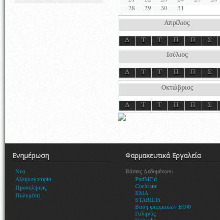
21
22
23
24
25
26
28
29
30
31
Απρίλιος
Δ
Τ
Τ
Π
Π
Σ
Ιούλιος
Δ
Τ
Τ
Π
Π
Σ
Οκτώβριος
Δ
Τ
Τ
Π
Π
Σ
Ενημέρωση
Φαρμακευτικά Εργαλεία
Βάσεις Δεδομένων:
Νεα
PudMEd
Αλληλογραφία
Cochrane
Προσκλήσεις
EMA
Πολυμέσα
STABILIS
Βαση φαρμακων ΕΟΦ
Γαληνός