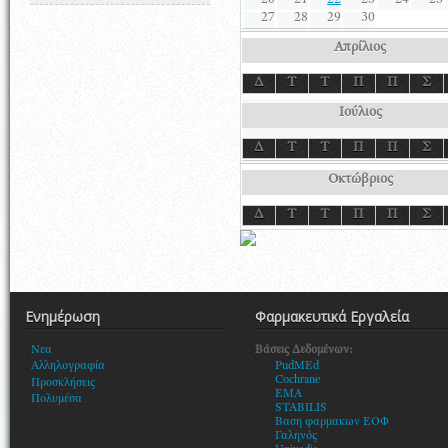
20
21
22
23
24
25
27
28
29
30
Απρίλιος
Δ
Τ
Τ
Π
Π
Σ
Ιούλιος
Δ
Τ
Τ
Π
Π
Σ
Οκτώβριος
Δ
Τ
Τ
Π
Π
Σ
Ενημέρωση
Φαρμακευτικά Εργαλεία
Βάσεις Δεδομένων:
Νεα
PudMEd
Αλληλογραφία
Cochrane
Προσκλήσεις
EMA
Πολυμέσα
STABILIS
Βαση φαρμακων ΕΟΦ
Γαληνός