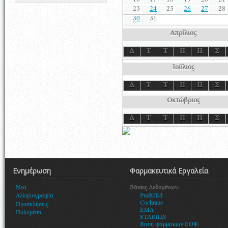
16
17
18
19
20
21
23
24
25
26
27
28
30
31
Απρίλιος
Δ
Τ
Τ
Π
Π
Σ
Ιούλιος
Δ
Τ
Τ
Π
Π
Σ
Οκτώβριος
Δ
Τ
Τ
Π
Π
Σ
Ενημέρωση
Φαρμακευτικά Εργαλεία
Βάσεις Δεδομένων:
Νεα
PudMEd
Αλληλογραφία
Cochrane
Προσκλήσεις
EMA
Πολυμέσα
STABILIS
Βαση φαρμακων ΕΟΦ