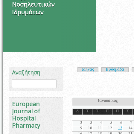
Νοσηλευτικών
Ιδρυμάτων
Πρωτεύουσες καρτέλ
Μήνας
Εβδομάδα
Αναζήτηση
Φόρμα αναζήτησης
Αναζήτηση
Ιανουάριος
European
Journal of
Δ
Τ
Τ
Π
Π
Σ
Hospital
2
3
4
5
6
7
Pharmacy
9
10
11
12
13
14