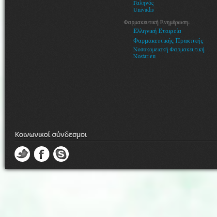
Γαληνός
Univadis
Φαρμακευτική Ενημέρωση:
Ελληνική Εταιρεία
Φαρμακευτικής Πρακτικής
Νοσοκομειακή Φαρμακευτική
Nosfar.eu
Κοινωνικοί σύνδεσμοι