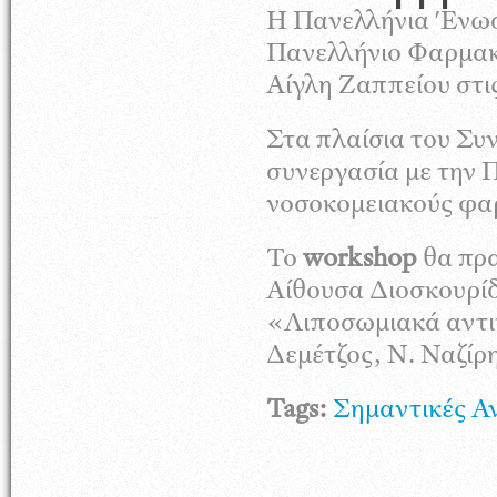
Η Πανελλήνια Ένωσ
Πανελλήνιο Φαρμακε
Αίγλη Ζαππείου στι
Στα πλαίσια του Συ
συνεργασία με την Π
νοσοκομειακούς φα
Το
workshop
θα πρα
Αίθουσα Διοσκουρίδη
«Λιποσωμιακά αντι
Δεμέτζος, Ν. Ναζίρ
Tags:
Σημαντικές Α