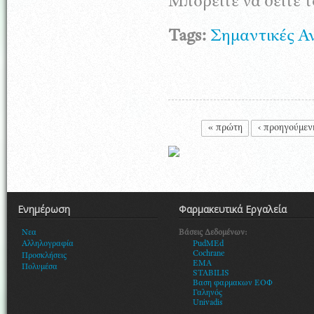
Μπορείτε να δείτε 
Tags:
Σημαντικές Α
Σελίδες
« πρώτη
‹ προηγούμεν
Ενημέρωση
Φαρμακευτικά Εργαλεία
Βάσεις Δεδομένων:
Νεα
PudMEd
Αλληλογραφία
Cochrane
Προσκλήσεις
EMA
Πολυμέσα
STABILIS
Βαση φαρμακων ΕΟΦ
Γαληνός
Univadis