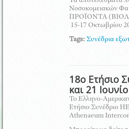
Τα αποτελέσματα π
Νοσοκομειακών Φ
ΠΡΟΪΟΝΤΑ (ΒΙΟΛ
15-17 Οκτωβρίου 2
Tags:
Συνέδρια εξω
18ο Ετήσιο 
και 21 Ιουνί
To Ελληνο-Αμερικαν
Ετήσιο Συνέδριο H
Athenaeum Intercon