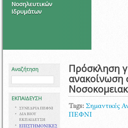
Νοσηλευτικών
Ιδρυμάτων
Σ
Πρόσκληση γ
Αναζήτηση
ανακοίνωση 
Φόρμα αναζήτησης
Αναζήτηση
Νοσοκομεια
ΕΚΠΑΙΔΕΥΣΗ
Tags:
Σημαντικές Α
ΣΥΝΕΔΡΙΑ ΠΕΦΝΙ
ΠΕΦΝΙ
ΔΙΑ ΒΙΟΥ
ΕΚΠΑΙΔΕΥΣΗ
ΕΠΙΣΤΗΜΟΝΙΚΕΣ