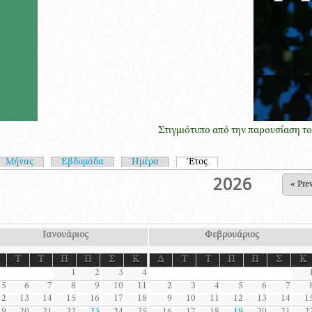
Στιγμιότυπο από την παρουσίαση του poster
ωτεύουσες καρτέλες
Μήνας
Εβδομάδα
Ημέρα
Έτος
(ενεργή καρτέλα)
2026
« Pre
Ιανουάριος
Φεβρουάριος
Τ
Τ
Π
Π
Σ
Κ
Δ
Τ
Τ
Π
Π
Σ
Κ
1
2
3
4
5
6
7
8
9
10
11
2
3
4
5
6
7
12
13
14
15
16
17
18
9
10
11
12
13
14
1