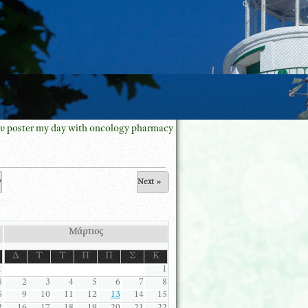
 my day with oncology pharmacy GREECE με τον Πρόεδρο ESOP Klaus Me
v
Next »
Μάρτιος
Δ
Τ
Τ
Π
Π
Σ
Κ
1
1
8
2
3
4
5
6
7
8
5
9
10
11
12
13
14
15