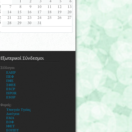
1
1
2
3
4
5
6
8
7
8
9
10
11
12
13
5
14
15
16
17
18
19
20
2
21
22
23
24
25
26
27
9
28
29
30
31
Εξωτερικοί Σύνδεσμοι
Σύλλογοι:
EAHP
ΠΕΦ
ΠΦΣ
ΣΦΕΕ
ESCP
ISPOR
ESOP
Φορείς:
Υ
πουγείο Υγείας
Διαύγεια
ΕΜΑ
ΕΟΦ
ΙΦΕΤ
ΕΟΠΠΥ