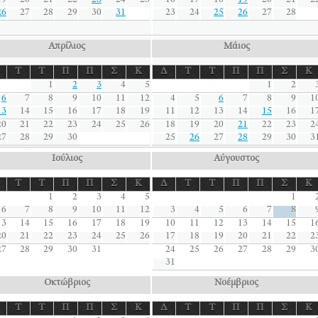
19
20
21
22
23
24
25
16
17
18
19
20
21
2
26
27
28
29
30
31
23
24
25
26
27
28
Απρίλιος
Μάιος
Τ
Τ
Π
Π
Σ
Κ
Δ
Τ
Τ
Π
Π
Σ
Κ
1
2
3
4
5
1
2
6
7
8
9
10
11
12
4
5
6
7
8
9
1
13
14
15
16
17
18
19
11
12
13
14
15
16
1
20
21
22
23
24
25
26
18
19
20
21
22
23
2
27
28
29
30
25
26
27
28
29
30
3
Ιούλιος
Αύγουστος
Τ
Τ
Π
Π
Σ
Κ
Δ
Τ
Τ
Π
Π
Σ
Κ
1
2
3
4
5
1
6
7
8
9
10
11
12
3
4
5
6
7
8
13
14
15
16
17
18
19
10
11
12
13
14
15
1
20
21
22
23
24
25
26
17
18
19
20
21
22
2
27
28
29
30
31
24
25
26
27
28
29
3
31
Οκτώβριος
Νοέμβριος
Τ
Τ
Π
Π
Σ
Κ
Δ
Τ
Τ
Π
Π
Σ
Κ