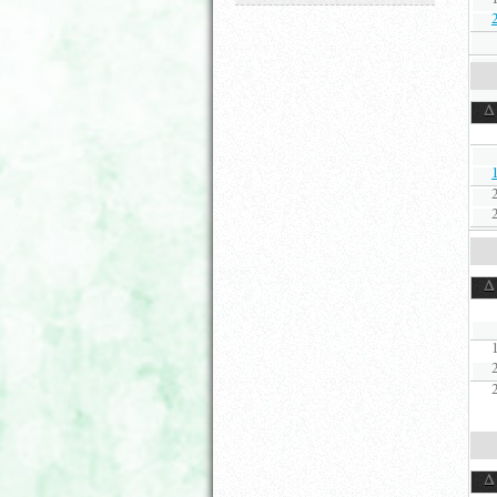
Δ
Δ
Δ