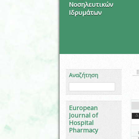
Νοσηλευτικών
Ιδρυμάτων
Πρ
Αναζήτηση
Φόρμα αναζήτησης
Αναζήτηση
European
Journal of
Δ
Hospital
Pharmacy