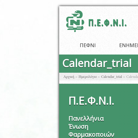
Παράκαμψη προς το κυρίως περιεχόμενο
ΠΕΦΝΙ
ΕΝΗΜΕ
Calendar_trial
Είστε εδώ
Αρχική
»
Ημερολόγιο
»
Calendar_trial
»
Calenda
Π
.
Ε
.
Φ
.
Ν
.
Ι
.
Πανελλήνια
Ένωση
Φαρμακοποιών