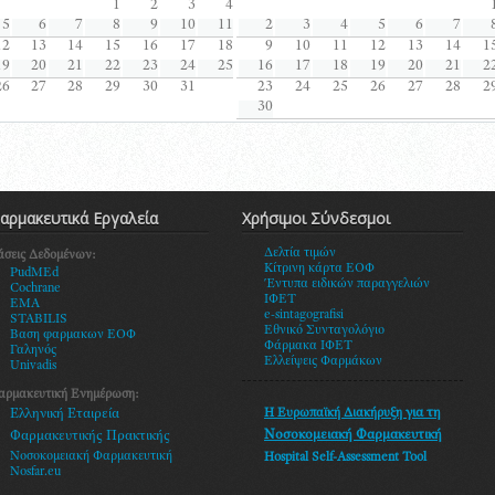
1
2
3
4
5
6
7
8
9
10
11
2
3
4
5
6
7
12
13
14
15
16
17
18
9
10
11
12
13
14
1
19
20
21
22
23
24
25
16
17
18
19
20
21
2
26
27
28
29
30
31
23
24
25
26
27
28
2
30
αρμακευτικά Εργαλεία
Χρήσιμοι Σύνδεσμοι
Δελτία τιμών
άσεις Δεδομένων:
Κίτρινη κάρτα ΕΟΦ
PudMEd
Έντυπα ειδικών παραγγελιών
Cochrane
ΙΦΕΤ
EMA
e-sintagografisi
STABILIS
Εθνικό Συνταγολόγιο
Βαση φαρμακων ΕΟΦ
Φάρμακα ΙΦΕΤ
Γαληνός
Ελλείψεις Φαρμάκων
Univadis
αρμακευτική Ενημέρωση:
Η Ευρωπαϊκή Διακήρυξη
για τη
Ελληνική Εταιρεία
Νοσοκομειακή Φαρμακευτική
Φαρμακευτικής Πρακτικής
Νοσοκομειακή Φαρμακευτική
Hospital Self-Assessment Tool
Nosfar.eu