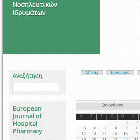
Νοσηλευτικών
Ιδρυμάτων
Πρωτεύουσες καρτέλ
Μήνας
Εβδομάδα
Αναζήτηση
Φόρμα αναζήτησης
Αναζήτηση
Ιανουάριος
European
Journal of
Δ
Τ
Τ
Π
Π
Σ
Hospital
1
2
3
5
6
7
8
9
10
Pharmacy
12
13
14
15
16
17