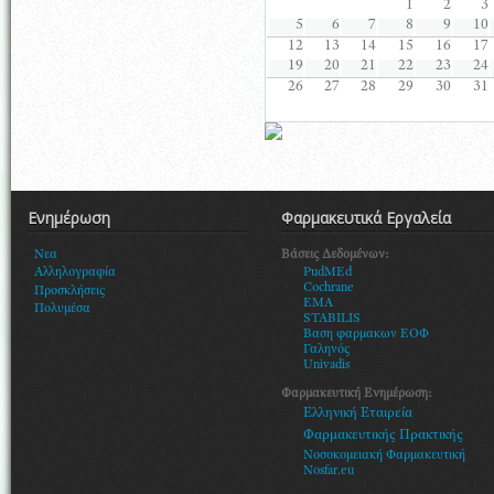
1
2
3
5
6
7
8
9
10
12
13
14
15
16
17
19
20
21
22
23
24
26
27
28
29
30
31
Ενημέρωση
Φαρμακευτικά Εργαλεία
Βάσεις Δεδομένων:
Νεα
PudMEd
Αλληλογραφία
Cochrane
Προσκλήσεις
EMA
Πολυμέσα
STABILIS
Βαση φαρμακων ΕΟΦ
Γαληνός
Univadis
Φαρμακευτική Ενημέρωση:
Ελληνική Εταιρεία
Φαρμακευτικής Πρακτικής
Νοσοκομειακή Φαρμακευτική
Nosfar.eu