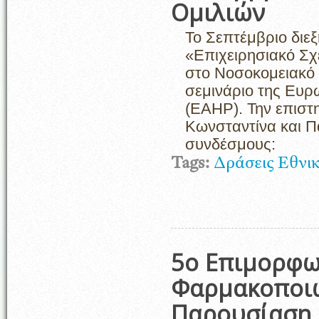
Ομιλιών
Το Σεπτέμβριο διεξ
«Επιχειρησιακό Σ
στο Νοσοκομειακό 
σεμινάριο της Ευ
(ΕΑΗΡ). Την επιστη
Κωνσταντίνα και Π
συνδέσμους:
Tags:
Δράσεις Εθνι
5ο Επιμορφω
Φαρμακοποιώ
Παρουσίαση 