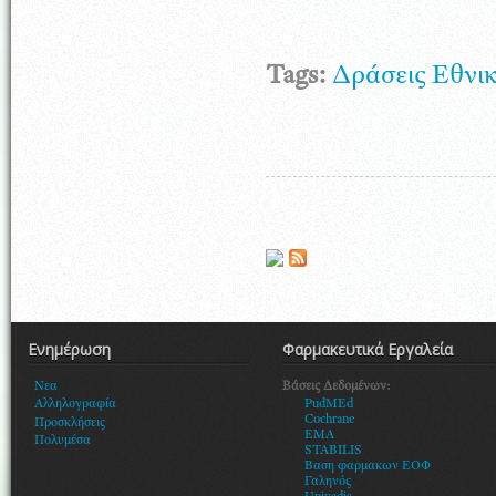
Tags:
Δράσεις Εθνι
Σελίδες
Ενημέρωση
Φαρμακευτικά Εργαλεία
Βάσεις Δεδομένων:
Νεα
PudMEd
Αλληλογραφία
Cochrane
Προσκλήσεις
EMA
Πολυμέσα
STABILIS
Βαση φαρμακων ΕΟΦ
Γαληνός