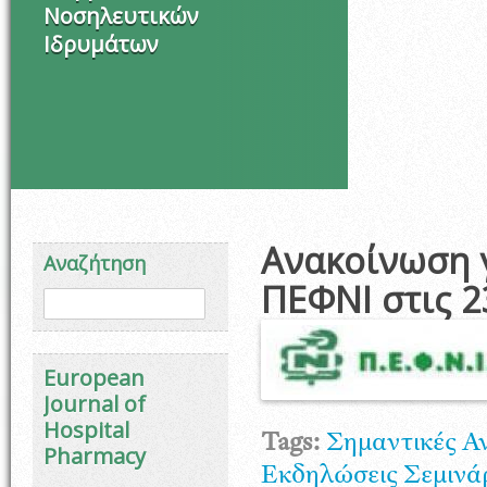
Νοσηλευτικών
Ιδρυμάτων
Ανακοίνωση γ
Αναζήτηση
ΠΕΦΝΙ στις 2
Φόρμα αναζήτησης
Αναζήτηση
European
Journal of
Hospital
Tags:
Σημαντικές Α
Pharmacy
Εκδηλώσεις
Σεμινά