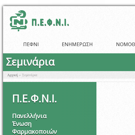
Παράκαμψη προς το κυρίως περιεχόμενο
ΠΕΦΝΙ
ΕΝΗΜΕΡΩΣΗ
ΝΟΜΟΘ
Σεμινάρια
Είστε εδώ
Αρχική
»
Σεμινάρια
Π
.
Ε
.
Φ
.
Ν
.
Ι
.
Πανελλήνια
Ένωση
Φαρμακοποιών