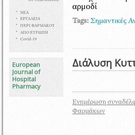
ΠΡΟΣΚΛΗΣΕΙΣ
αρμοδί
ΝΕΑ
ΕΡΓΑΛΕΙΑ
Tags:
Σημαντικές Α
ΠΕΡΙ ΦΑΡΜΑΚΟΥ
ΑΠΟ ΕΥΡΩΠΗ
Covid-19
Διάλυση Κυτ
European
Journal of
Hospital
Pharmacy
Ενημέρωση συναδέλφ
Φαρμάκων