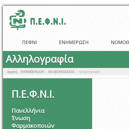
Παράκαμψη προς το κυρίως περιεχόμενο
ΠΕΦΝΙ
ΕΝΗΜΕΡΩΣΗ
ΝΟΜΟΘ
Αλληλογραφία
Είστε εδώ
Αρχική
»
ΕΝΗΜΕΡΩΣΗ
»
ΑΝΑΚΟΙΝΩΣΕΙΣ
»
Αλληλογραφία
Π
.
Ε
.
Φ
.
Ν
.
Ι
.
Πανελλήνια
Ένωση
Φαρμακοποιών