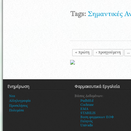
Tags:
Σημαντικές Α
Σελίδες
« πρώτη
‹ προηγούμενη
…
Ενημέρωση
Φαρμακευτικά Εργαλεία
Βάσεις Δεδομένων:
Νεα
PudMEd
Αλληλογραφία
Cochrane
Προσκλήσεις
EMA
Πολυμέσα
STABILIS
Βαση φαρμακων ΕΟΦ
Γαληνός
Univadis